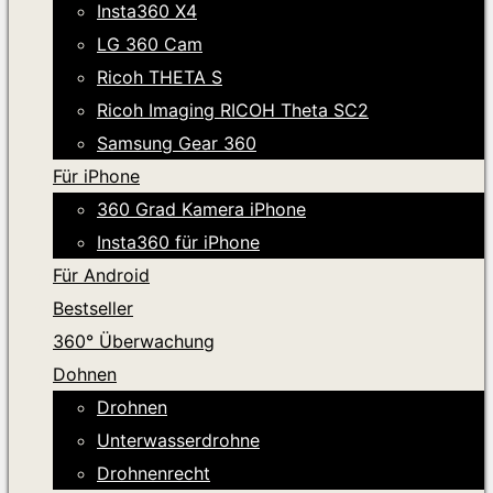
Insta360 X4
LG 360 Cam
Ricoh THETA S
Ricoh Imaging RICOH Theta SC2
Samsung Gear 360
Für iPhone
360 Grad Kamera iPhone
Insta360 für iPhone
Für Android
Bestseller
360° Überwachung
Dohnen
Drohnen
Unterwasserdrohne
Drohnenrecht