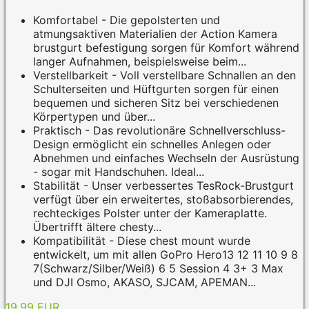
Komfortabel - Die gepolsterten und
atmungsaktiven Materialien der Action Kamera
brustgurt befestigung sorgen für Komfort während
langer Aufnahmen, beispielsweise beim...
Verstellbarkeit - Voll verstellbare Schnallen an den
Schulterseiten und Hüftgurten sorgen für einen
bequemen und sicheren Sitz bei verschiedenen
Körpertypen und über...
Praktisch - Das revolutionäre Schnellverschluss-
Design ermöglicht ein schnelles Anlegen oder
Abnehmen und einfaches Wechseln der Ausrüstung
- sogar mit Handschuhen. Ideal...
Stabilität - Unser verbessertes TesRock-Brustgurt
verfügt über ein erweitertes, stoßabsorbierendes,
rechteckiges Polster unter der Kameraplatte.
Übertrifft ältere chesty...
Kompatibilität - Diese chest mount wurde
entwickelt, um mit allen GoPro Hero13 12 11 10 9 8
7(Schwarz/Silber/Weiß) 6 5 Session 4 3+ 3 Max
und DJI Osmo, AKASO, SJCAM, APEMAN...
19,99 EUR