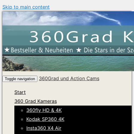
Skip to main content
360Grad und Action Cams
Toggle navigation
Start
360 Grad Kameras
360fly HD & 4K
Kodak SP360 4K
Insta360 X4 Air