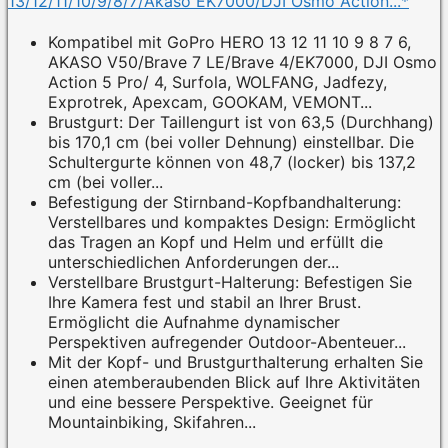
13/12/11/10/9/8/7/Akaso EK7000/DJI Osmo Action...*
Kompatibel mit GoPro HERO 13 12 11 10 9 8 7 6,
AKASO V50/Brave 7 LE/Brave 4/EK7000, DJI Osmo
Action 5 Pro/ 4, Surfola, WOLFANG, Jadfezy,
Exprotrek, Apexcam, GOOKAM, VEMONT...
Brustgurt: Der Taillengurt ist von 63,5 (Durchhang)
bis 170,1 cm (bei voller Dehnung) einstellbar. Die
Schultergurte können von 48,7 (locker) bis 137,2
cm (bei voller...
Befestigung der Stirnband-Kopfbandhalterung:
Verstellbares und kompaktes Design: Ermöglicht
das Tragen an Kopf und Helm und erfüllt die
unterschiedlichen Anforderungen der...
Verstellbare Brustgurt-Halterung: Befestigen Sie
Ihre Kamera fest und stabil an Ihrer Brust.
Ermöglicht die Aufnahme dynamischer
Perspektiven aufregender Outdoor-Abenteuer...
Mit der Kopf- und Brustgurthalterung erhalten Sie
einen atemberaubenden Blick auf Ihre Aktivitäten
und eine bessere Perspektive. Geeignet für
Mountainbiking, Skifahren...