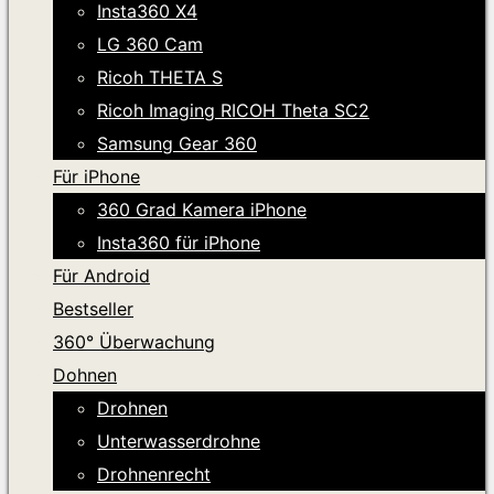
Insta360 X4
LG 360 Cam
Ricoh THETA S
Ricoh Imaging RICOH Theta SC2
Samsung Gear 360
Für iPhone
360 Grad Kamera iPhone
Insta360 für iPhone
Für Android
Bestseller
360° Überwachung
Dohnen
Drohnen
Unterwasserdrohne
Drohnenrecht