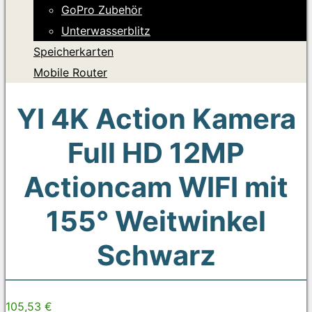
GoPro Zubehör
Unterwasserblitz
Speicherkarten
Mobile Router
YI 4K Action Kamera
Full HD 12MP
Actioncam WIFI mit
155° Weitwinkel
Schwarz
105,53 €