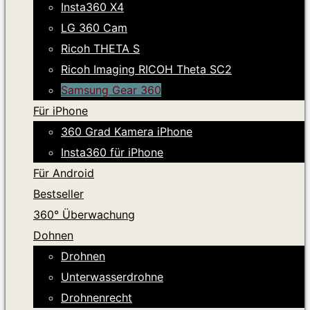
Insta360 X4
LG 360 Cam
Ricoh THETA S
Ricoh Imaging RICOH Theta SC2
Samsung Gear 360
Für iPhone
360 Grad Kamera iPhone
Insta360 für iPhone
Für Android
Bestseller
360° Überwachung
Dohnen
Drohnen
Unterwasserdrohne
Drohnenrecht