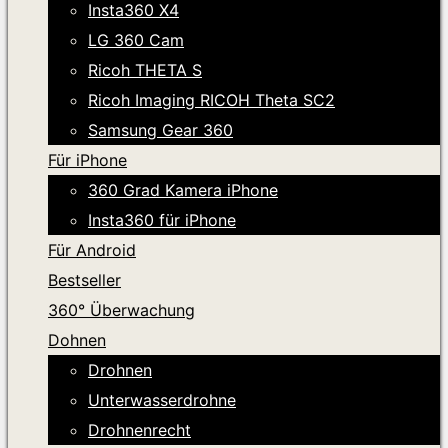
Insta360 X4
LG 360 Cam
Ricoh THETA S
Ricoh Imaging RICOH Theta SC2
Samsung Gear 360
Für iPhone
360 Grad Kamera iPhone
Insta360 für iPhone
Für Android
Bestseller
360° Überwachung
Dohnen
Drohnen
Unterwasserdrohne
Drohnenrecht