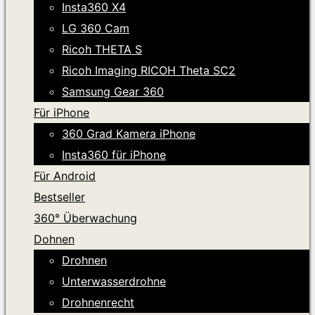
Insta360 X4
LG 360 Cam
Ricoh THETA S
Ricoh Imaging RICOH Theta SC2
Samsung Gear 360
Für iPhone
360 Grad Kamera iPhone
Insta360 für iPhone
Für Android
Bestseller
360° Überwachung
Dohnen
Drohnen
Unterwasserdrohne
Drohnenrecht