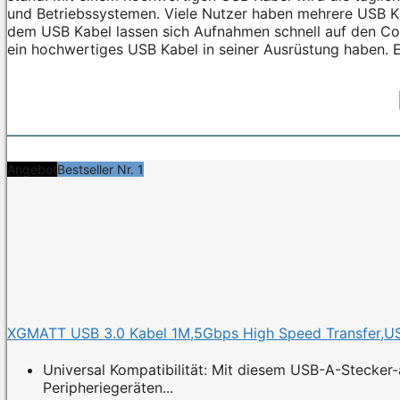
und Betriebssystemen. Viele Nutzer haben mehrere USB Ka
dem USB Kabel lassen sich Aufnahmen schnell auf den Comp
ein hochwertiges USB Kabel in seiner Ausrüstung haben. Es
Angebot
Bestseller Nr. 1
XGMATT USB 3.0 Kabel 1M,5Gbps High Speed Transfer,USB 
Universal Kompatibilität: Mit diesem USB-A-Stecker
Peripheriegeräten...