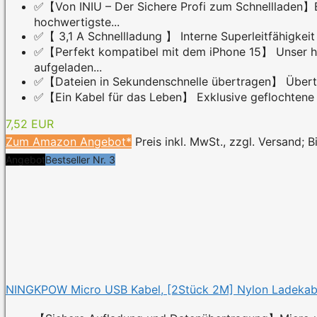
✅【Von INIU – Der Sichere Profi zum Schnellladen】Er
hochwertigste...
✅【 3,1 A Schnellladung 】 Interne Superleitfähigkeit
✅【Perfekt kompatibel mit dem iPhone 15】 Unser hoc
aufgeladen...
✅【Dateien in Sekundenschnelle übertragen】 Übertrag
✅【Ein Kabel für das Leben】 Exklusive geflochtene F
7,52 EUR
Zum Amazon Angebot*
Preis inkl. MwSt., zzgl. Versand; 
Angebot
Bestseller Nr. 3
NINGKPOW Micro USB Kabel, [2Stück 2M] Nylon Ladekabel