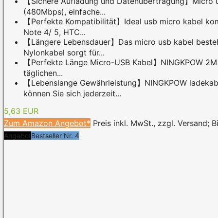
【Sichere Aufladung und Datenübertragung】Micro usb
(480Mbps), einfache...
【Perfekte Kompatibilität】Ideal usb micro kabel kom
Note 4/ 5, HTC...
【Längere Lebensdauer】Das micro usb kabel besteht
Nylonkabel sorgt für...
【Perfekte Länge Micro-USB Kabel】NINGKPOW 2M lange
täglichen...
【Lebenslange Gewährleistung】NINGKPOW ladekabel 
können Sie sich jederzeit...
5,63 EUR
Zum Amazon Angebot*
Preis inkl. MwSt., zzgl. Versand; 
Angebot
Bestseller Nr. 4