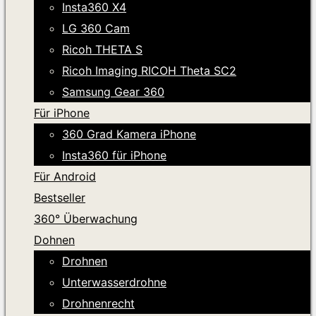
Insta360 X4
LG 360 Cam
Ricoh THETA S
Ricoh Imaging RICOH Theta SC2
Samsung Gear 360
Für iPhone
360 Grad Kamera iPhone
Insta360 für iPhone
Für Android
Bestseller
360° Überwachung
Dohnen
Drohnen
Unterwasserdrohne
Drohnenrecht