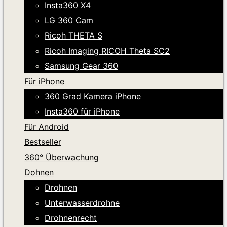
Insta360 X4
LG 360 Cam
Ricoh THETA S
Ricoh Imaging RICOH Theta SC2
Samsung Gear 360
Für iPhone
360 Grad Kamera iPhone
Insta360 für iPhone
Für Android
Bestseller
360° Überwachung
Dohnen
Drohnen
Unterwasserdrohne
Drohnenrecht