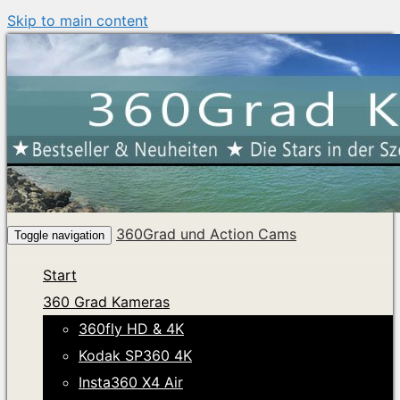
Skip to main content
360Grad und Action Cams
Toggle navigation
Start
360 Grad Kameras
360fly HD & 4K
Kodak SP360 4K
Insta360 X4 Air