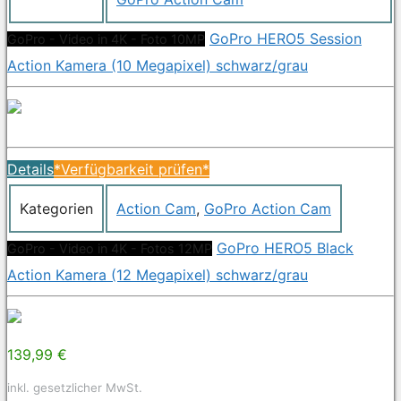
GoPro HERO5 Session
GoPro - Video in 4K - Foto 10MP
Action Kamera (10 Megapixel) schwarz/grau
Details
*Verfügbarkeit prüfen*
Kategorien
Action Cam
,
GoPro Action Cam
GoPro HERO5 Black
GoPro - Video in 4K - Fotos 12MP
Action Kamera (12 Megapixel) schwarz/grau
139,99 €
inkl. gesetzlicher MwSt.