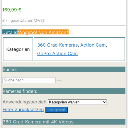
169,99 €
inkl. gesetzlicher MwSt.
Details
*Angebot von Amazon*
360 Grad Kameras
,
Action Cam
,
Kategorien
GoPro Action Cam
Suche:
Kameras finden:
Anwendungsbereich
Filter zurücksetzen
Los geht's!
360‑Grad‑Kamera mit 4K‑Videos