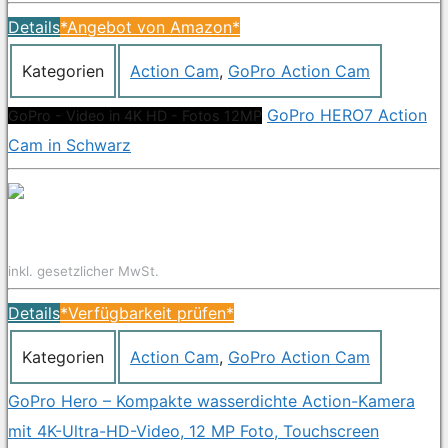
Details
*Angebot von Amazon*
Kategorien
Action Cam
,
GoPro Action Cam
GoPro HERO7 Action
GoPro - Video in 4K HD - Fotos 12MP
Cam in Schwarz
inkl. gesetzlicher MwSt.
Details
*Verfügbarkeit prüfen*
Kategorien
Action Cam
,
GoPro Action Cam
GoPro Hero – Kompakte wasserdichte Action-Kamera
mit 4K-Ultra-HD-Video, 12 MP Foto, Touchscreen